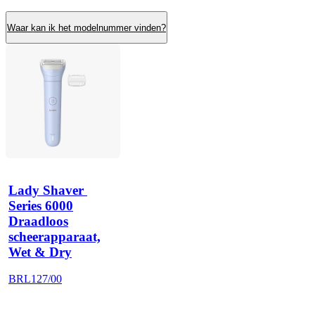
Waar kan ik het modelnummer vinden?
Lady Shaver 
Series 6000
Draadloos
scheerapparaat,
Wet & Dry
BRL127/00