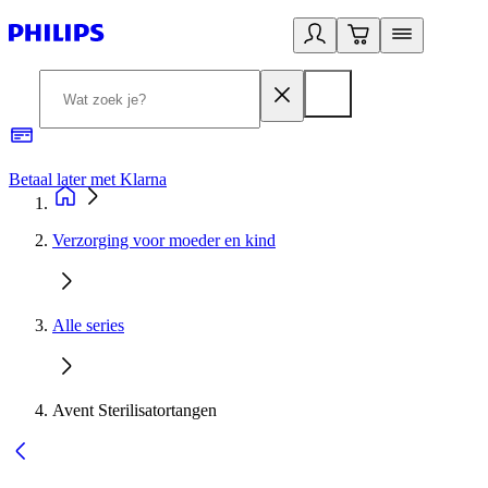
Betaal later met Klarna
R
Verzorging voor moeder en kind
Alle series
Avent Sterilisatortangen