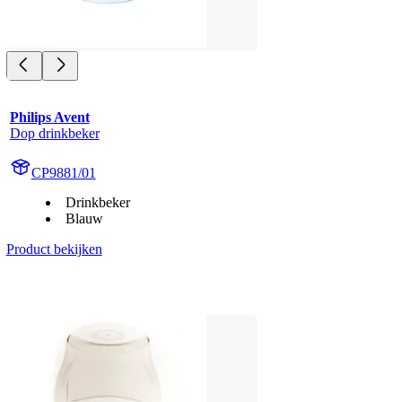
Philips Avent
Dop drinkbeker
CP9881/01
Drinkbeker
Blauw
Product bekijken