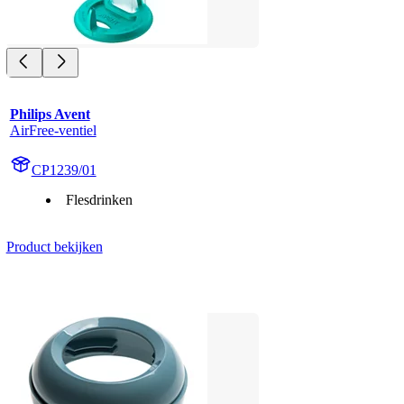
Philips Avent
AirFree-ventiel
CP1239/01
Flesdrinken
Product bekijken