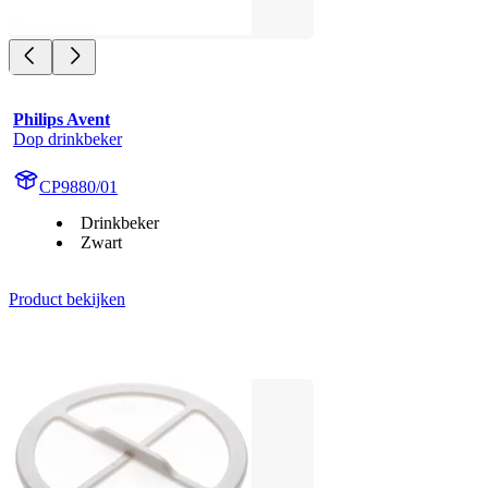
Philips Avent
Dop drinkbeker
CP9880/01
Drinkbeker
Zwart
Product bekijken