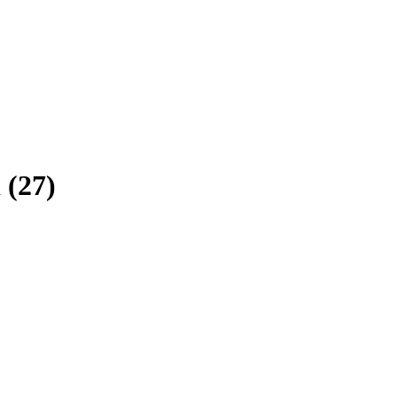
d
(
27
)