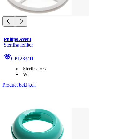
Philips Avent
Sterilisatiefilter
CP1233/01
Sterilisators
Wit
Product bekijken