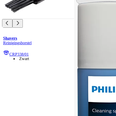
Shavers
Reinigingsborstel
CRP338/01
Zwart