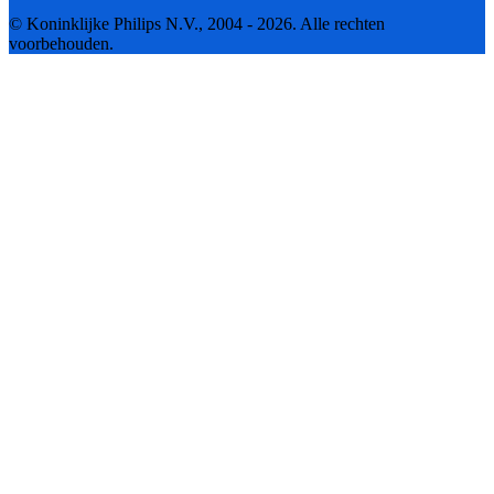
© Koninklijke Philips N.V., 2004 - 2026. Alle rechten
voorbehouden.