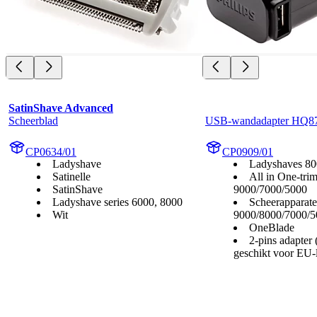
SatinShave Advanced
Scheerblad
USB-wandadapter HQ8
CP0634/01
CP0909/01
Ladyshave
Ladyshaves 80
Satinelle
All in One-tri
SatinShave
9000/7000/5000
Ladyshave series 6000, 8000
Scheerapparat
Wit
9000/8000/7000/5
OneBlade
2-pins adapter 
geschikt voor EU-