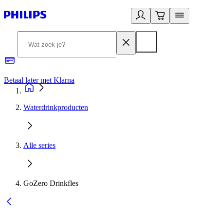
Betaal later met Klarna
R
Waterdrinkproducten
Alle series
GoZero Drinkfles