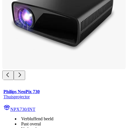
Philips NeoPix 730
Thuisprojector
NPX730/INT
Verbluffend beeld
Past overal