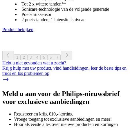
Tot 2 x wittere tanden**
Sonicare-technologie van de volgende generatie
Poetsdruksensor
2 poetsstanden, 1 intensiteitsniveau
Product bekijken
1
2
3
4
5
6
7
Hebt u niet gevonden wat u zocht?
Krijg hulp met uw product, vind handleidingen, leer de beste tips en
trucs en los problemen op
Meld u aan voor de Philips-nieuwsbrief
voor exclusieve aanbiedingen
Registreer en krijg €10,- korting
Vroege toegang tot exclusieve aanbiedingen en meer!
Hoor als eerste alles over nieuwe producten en kortingen