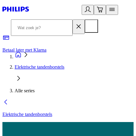
Betaal later met Klarna
R
Elektrische tandenborstels
Alle series
Elektrische tandenborstels