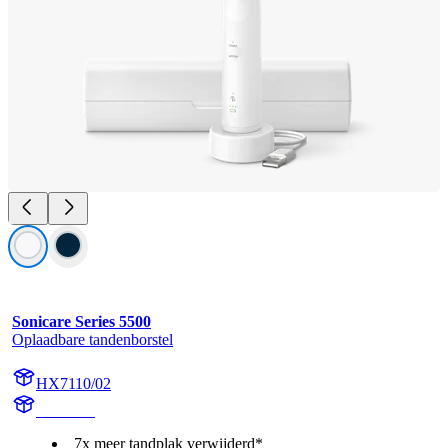
Sonicare Series 5500
Oplaadbare tandenborstel
HX7110/02
HX711A
7x meer tandplak verwijderd*