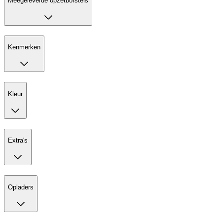
Meegeleverde opzetborstels
Kenmerken
Kleur
Extra's
Opladers