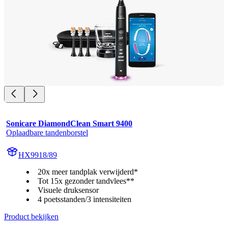
Sonicare DiamondClean Smart 9400
Oplaadbare tandenborstel
HX9918/89
20x meer tandplak verwijderd*
Tot 15x gezonder tandvlees**
Visuele druksensor
4 poetsstanden/3 intensiteiten
Product bekijken