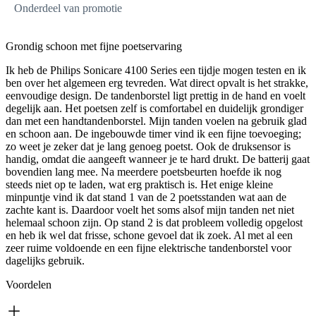
Onderdeel van promotie
Grondig schoon met fijne poetservaring
Ik heb de Philips Sonicare 4100 Series een tijdje mogen testen en ik
ben over het algemeen erg tevreden. Wat direct opvalt is het strakke,
eenvoudige design. De tandenborstel ligt prettig in de hand en voelt
degelijk aan. Het poetsen zelf is comfortabel en duidelijk grondiger
dan met een handtandenborstel. Mijn tanden voelen na gebruik glad
en schoon aan. De ingebouwde timer vind ik een fijne toevoeging;
zo weet je zeker dat je lang genoeg poetst. Ook de druksensor is
handig, omdat die aangeeft wanneer je te hard drukt. De batterij gaat
bovendien lang mee. Na meerdere poetsbeurten hoefde ik nog
steeds niet op te laden, wat erg praktisch is. Het enige kleine
minpuntje vind ik dat stand 1 van de 2 poetsstanden wat aan de
zachte kant is. Daardoor voelt het soms alsof mijn tanden net niet
helemaal schoon zijn. Op stand 2 is dat probleem volledig opgelost
en heb ik wel dat frisse, schone gevoel dat ik zoek. Al met al een
zeer ruime voldoende en een fijne elektrische tandenborstel voor
dagelijks gebruik.
Voordelen