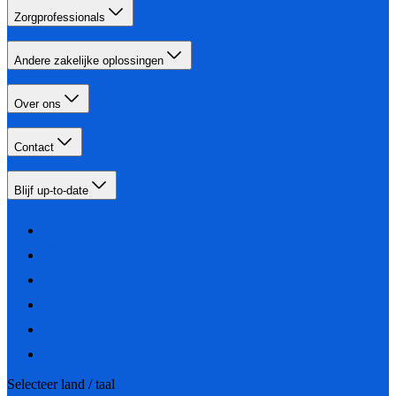
Zorgprofessionals
Andere zakelijke oplossingen
Over ons
Contact
Blijf up-to-date
Selecteer land / taal