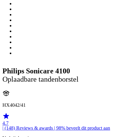
Philips Sonicare 4100
Oplaadbare tandenborstel
HX4042/41
4.7
| (148)
Reviews & awards
| 98% beveelt dit product aan