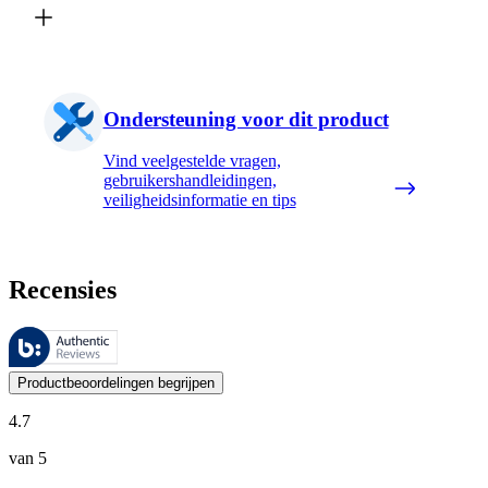
Ondersteuning voor dit product
Vind veelgestelde vragen,
gebruikershandleidingen,
veiligheidsinformatie en tips
Recensies
Deze beoordelingen worden beheerd door Bazaarvoice en voldoen aan h
De mening van onze klanten is nuttig voor iedereen, of het nu een re
Productbeoordelingen begrijpen
4.7
van 5