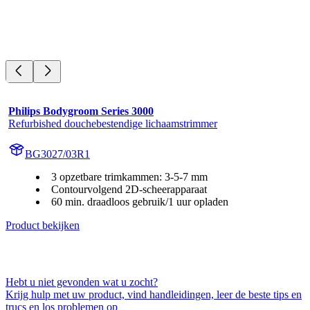
Philips Bodygroom Series 3000
Refurbished douchebestendige lichaamstrimmer
BG3027/03R1
3 opzetbare trimkammen: 3-5-7 mm
Contourvolgend 2D-scheerapparaat
60 min. draadloos gebruik/1 uur opladen
Product bekijken
Hebt u niet gevonden wat u zocht?
Krijg hulp met uw product, vind handleidingen, leer de beste tips en
trucs en los problemen op