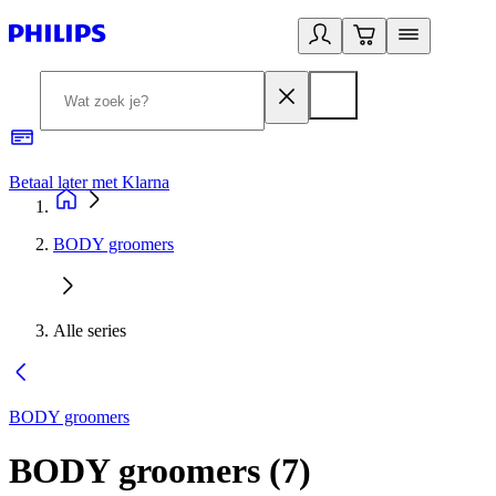
Betaal later met Klarna
R
BODY groomers
Alle series
BODY groomers
BODY groomers
(
7
)