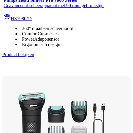
Philips Head Shaver Pro 7000 Series
Geavanceerd scheerapparaat met 90 min. gebruikstijd
HS7980/15
360° draaibaar scheerhoofd
ComfortCut-mesjes
PowerAdapt-sensor
Ergonomisch design
Product bekijken