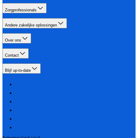
Zorgprofessionals
Andere zakelijke oplossingen
Over ons
Contact
Blijf up-to-date
Selecteer land / taal