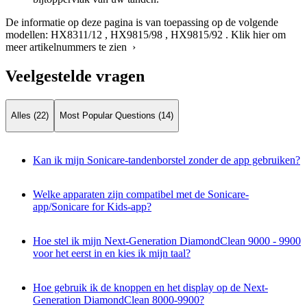
De informatie op deze pagina is van toepassing op de volgende
modellen:
HX8311/12
,
HX9815/98
,
HX9815/92
.
Klik hier om
meer artikelnummers te zien ›
Veelgestelde vragen
Alles (22)
Most Popular Questions (14)
Kan ik mijn Sonicare-tandenborstel zonder de app gebruiken?
Welke apparaten zijn compatibel met de Sonicare-
app/Sonicare for Kids-app?
Hoe stel ik mijn Next-Generation DiamondClean 9000 - 9900
voor het eerst in en kies ik mijn taal?
Hoe gebruik ik de knoppen en het display op de Next-
Generation DiamondClean 8000-9900?