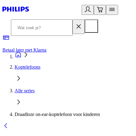
Betaal later met Klarna
R
Koptelefoons
Alle series
Draadloze on-ear-koptelefoon voor kinderen