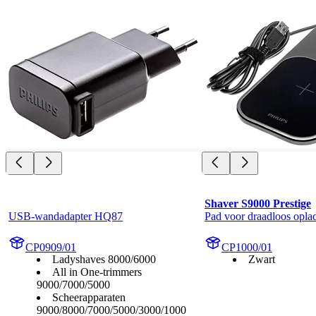
Shaver S9000 Prestige
USB-wandadapter HQ87
Pad voor draadloos opla
CP0909/01
CP1000/01
Ladyshaves 8000/6000
Zwart
All in One-trimmers
9000/7000/5000
Scheerapparaten
9000/8000/7000/5000/3000/1000