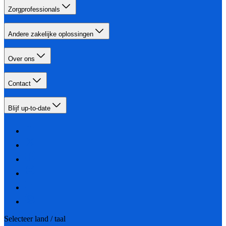
Zorgprofessionals
Andere zakelijke oplossingen
Over ons
Contact
Blijf up-to-date
Selecteer land / taal