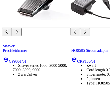
Shaver
Precisietrimmer
HQ8505 Stroomadapter
CP9061/01
CRP136/01
Shaver series 1000, 3000 5000,
Zwart
7000, 8000, 9000
Cord length 0
Zwart/zilver
Snoerlengte: 0
2 pinnen
Type: HQ8505