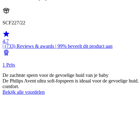
SCF227/22
4.7
| (733)
Reviews & awards
| 99% beveelt dit product aan
1 Prijs
De zachtste speen voor de gevoelige huid van je baby
De Philips Avent ultra soft-fopspeen is ideaal voor de gevoelige huid
comfort.
Bekijk alle voordelen