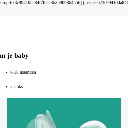
an je baby
6-18 maanden
2 stuks