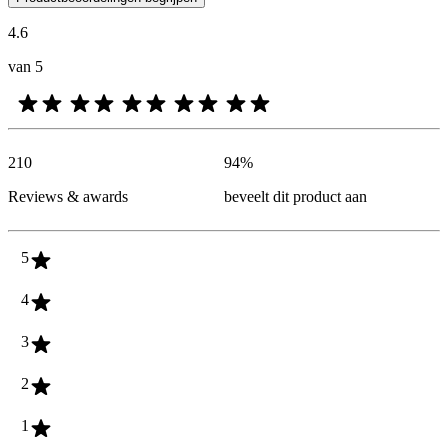
4.6
van 5
210
94
%
Reviews & awards
beveelt dit product aan
5
4
3
2
1