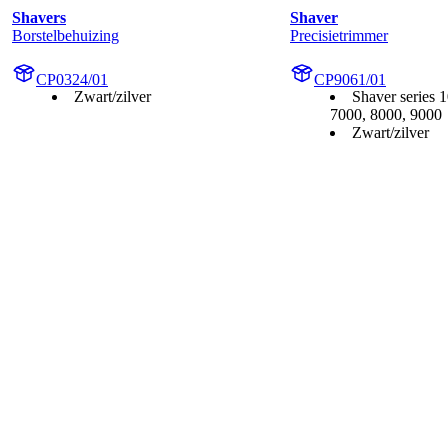
Shavers
Shaver
Borstelbehuizing
Precisietrimmer
CP0324/01
CP9061/01
Zwart/zilver
Shaver series 
7000, 8000, 9000
Zwart/zilver