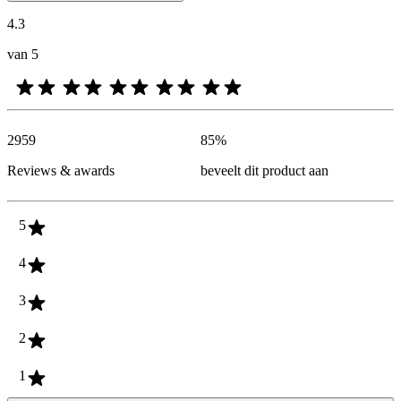
4.3
van 5
2959
85
%
Reviews & awards
beveelt dit product aan
5
4
3
2
1