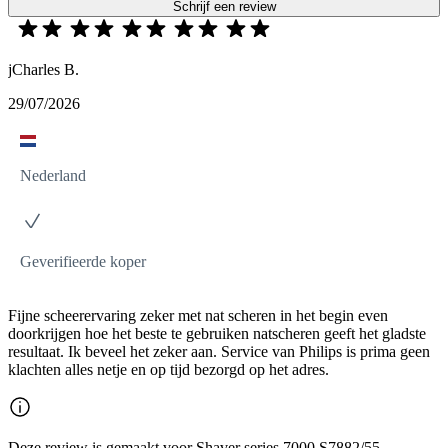
Schrijf een review
jCharles B.
29/07/2026
Nederland
Geverifieerde koper
Fijne scheerervaring zeker met nat scheren in het begin even
doorkrijgen hoe het beste te gebruiken natscheren geeft het gladste
resultaat. Ik beveel het zeker aan. Service van Philips is prima geen
klachten alles netje en op tijd bezorgd op het adres.
Deze review is gemaakt voor Shaver series 7000 S7882/55