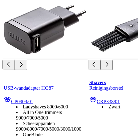
Shavers
USB-wandadapter HQ87
Reinigingsborstel
CP0909/01
CRP338/01
Ladyshaves 8000/6000
Zwart
All in One-trimmers
9000/7000/5000
Scheerapparaten
9000/8000/7000/5000/3000/1000
OneBlade