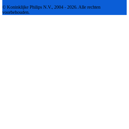
© Koninklijke Philips N.V., 2004 - 2026. Alle rechten
voorbehouden.