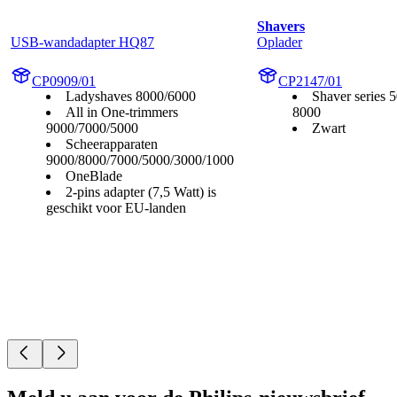
Shavers
USB-wandadapter HQ87
Oplader
CP0909/01
CP2147/01
Ladyshaves 8000/6000
Shaver series 
All in One-trimmers
8000
9000/7000/5000
Zwart
Scheerapparaten
9000/8000/7000/5000/3000/1000
OneBlade
2-pins adapter (7,5 Watt) is
geschikt voor EU-landen