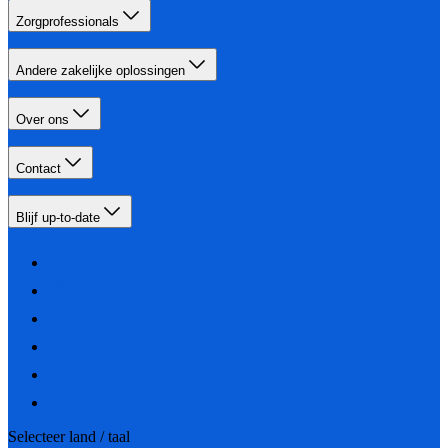
Zorgprofessionals
Andere zakelijke oplossingen
Over ons
Contact
Blijf up-to-date
Selecteer land / taal