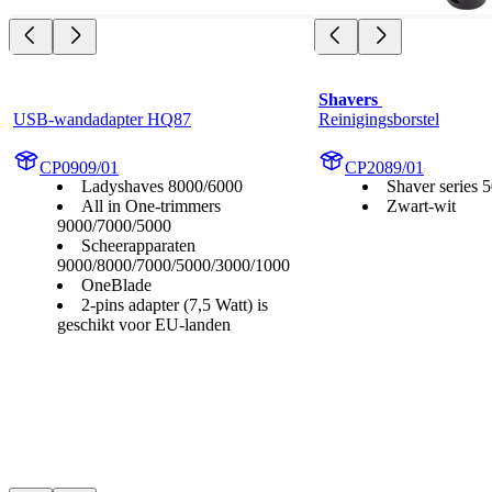
Shavers 
USB-wandadapter HQ87
Reinigingsborstel
CP0909/01
CP2089/01
Ladyshaves 8000/6000
Shaver series 
All in One-trimmers
Zwart-wit
9000/7000/5000
Scheerapparaten
9000/8000/7000/5000/3000/1000
OneBlade
2-pins adapter (7,5 Watt) is
geschikt voor EU-landen