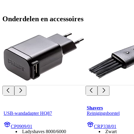
Onderdelen en accessoires
Shavers
USB-wandadapter HQ87
Reinigingsborstel
CP0909/01
CRP338/01
Ladyshaves 8000/6000
Zwart