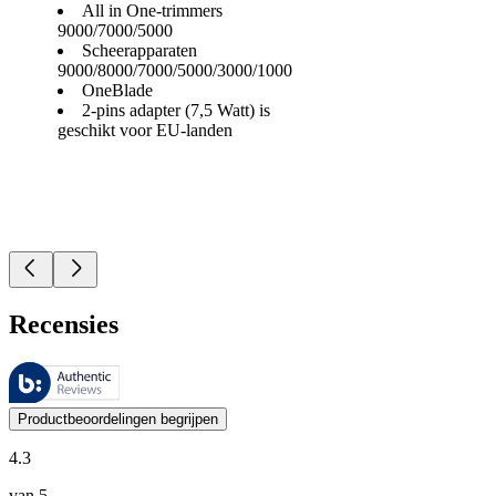
All in One-trimmers
9000/7000/5000
Scheerapparaten
9000/8000/7000/5000/3000/1000
OneBlade
2-pins adapter (7,5 Watt) is
geschikt voor EU-landen
Recensies
Deze beoordelingen worden beheerd door Bazaarvoice en voldoen aan h
De mening van onze klanten is nuttig voor iedereen, of het nu een re
Productbeoordelingen begrijpen
4.3
van 5