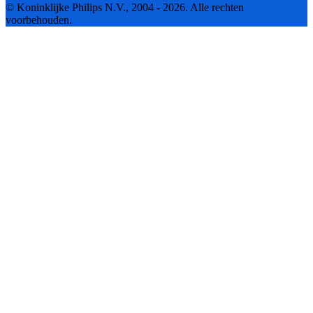
© Koninklijke Philips N.V., 2004 - 2026. Alle rechten
voorbehouden.