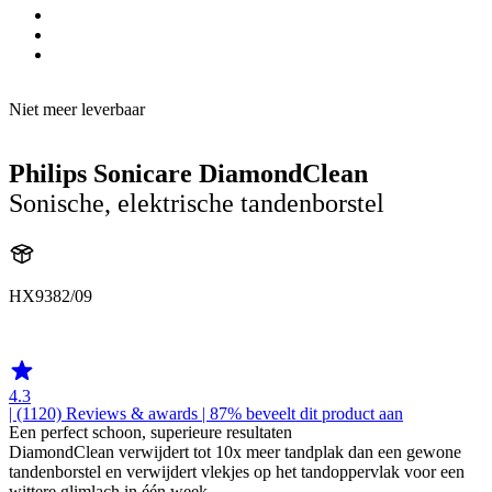
Niet meer leverbaar
Philips Sonicare DiamondClean
Sonische, elektrische tandenborstel
HX9382/09
HX939W
4.3
| (1120)
Reviews & awards
| 87% beveelt dit product aan
Een perfect schoon, superieure resultaten
DiamondClean verwijdert tot 10x meer tandplak dan een gewone
tandenborstel en verwijdert vlekjes op het tandoppervlak voor een
wittere glimlach in één week.