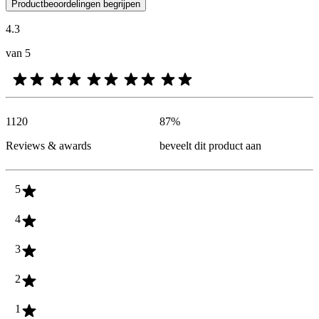
De mening van onze klanten is nuttig voor iedereen, of het nu een re
Productbeoordelingen begrijpen
4.3
van 5
1120
87
%
Reviews & awards
beveelt dit product aan
5
4
3
2
1