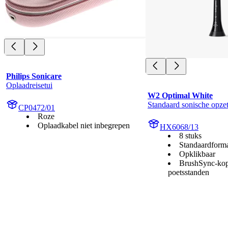
Philips Sonicare
Oplaadreisetui
W2 Optimal White
Standaard sonische opzet
CP0472/01
Roze
Oplaadkabel niet inbegrepen
HX6068/13
8 stuks
Standaardform
Opklikbaar
BrushSync-kop
poetsstanden