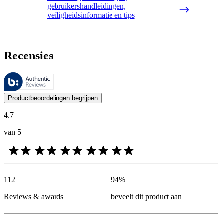
gebruikershandleidingen,
veiligheidsinformatie en tips
Recensies
Deze beoordelingen worden beheerd door Bazaarvoice en voldoen aan h
De mening van onze klanten is nuttig voor iedereen, of het nu een re
Productbeoordelingen begrijpen
4.7
van 5
112
94
%
Reviews & awards
beveelt dit product aan