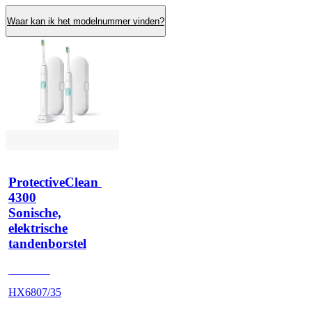
Waar kan ik het modelnummer vinden?
ProtectiveClean 
4300
Sonische,
elektrische
tandenborstel
HX680A
HX6807/35