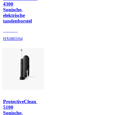
4300
Sonische,
elektrische
tandenborstel
HX680P
HX6803/64
ProtectiveClean 
5100
Sonische,