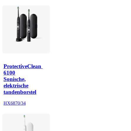
ProtectiveClean 
6100
Sonische,
elektrische
tandenborstel
HX6870/34