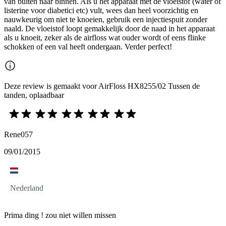
van buiten naar binnen. Als u het apparaat met de vloeistof (water of
listerine voor diabetici etc) vult, wees dan heel voorzichtig en
nauwkeurig om niet te knoeien, gebruik een injectiespuit zonder
naald. De vloeistof loopt gemakkelijk door de naad in het apparaat
als u knoeit, zeker als de airfloss wat ouder wordt of eens flinke
schokken of een val heeft ondergaan. Verder perfect!
Deze review is gemaakt voor AirFloss HX8255/02 Tussen de
tanden, oplaadbaar
Rene057
09/01/2015
Nederland
Prima ding ! zou niet willen missen