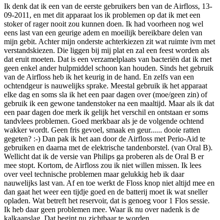
Ik denk dat ik een van de eerste gebruikers ben van de Airfloss, 13-
09-2011, en met dit apparaat los ik problemen op dat ik met een
stoker of rager nooit zou kunnen doen. Ik had voorheen nog wel
eens last van een geurige adem en moeilijk bereikbare delen van
mijn gebit. Achter mijn onderste achterkiezen zit wat ruimte ivm met
verstandskiezen. Die liggen bij mij plat en zal een feest worden als
dat eruit moeten. Dat is een verzamelplaats van bacteriën dat ik met
geen enkel ander hulpmiddel schoon kan houden. Sinds het gebruik
van de Airfloss heb ik het keurig in de hand. En zelfs van een
ochtendgeur is nauwelijks sprake. Meestal gebruik ik het apparaat
elke dag en soms sla ik het een paar dagen over (moe/geen zin) of
gebruik ik een gewone tandenstoker na een maaltijd. Maar als ik dat
een paar dagen doe merk ik gelijk het verschil en ontstaan er soms
tandvlees problemen. Goed merkbaar als je de volgende ochtend
wakker wordt. Geen fris gevoel, smaak en geur...... dooie ratten
gegeten? :-) Dan pak ik het aan door de Airfloss met Perio-Aid te
gebruiken en daarna met de elektrische tandenborstel. (van Oral B).
Wellicht dat ik de versie van Philips ga proberen als de Oral B er
mee stopt. Kortom, de Airfloss zou ik niet willen missen. Ik lees
over veel technische problemen maar gelukkig heb ik daar
nauwelijks last van. Af en toe werkt de Floss knop niet altijd mee en
dan gaat het weer een tijdje goed en de batterij moet ik wat sneller
opladen. Wat betreft het reservoir, dat is genoeg voor 1 Flos sessie.
Ik heb daar geen problemen mee. Waar ik nu over nadenk is de
kalkaanslag. Dat begint nu zichtbaar te worden.