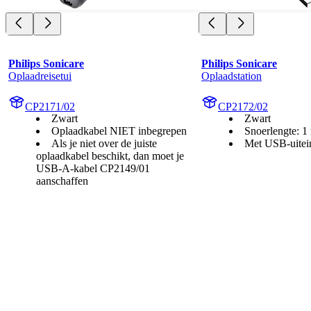
Philips Sonicare
Philips Sonicare
Oplaadreisetui
Oplaadstation
CP2171/02
CP2172/02
Zwart
Zwart
Oplaadkabel NIET inbegrepen
Snoerlengte: 1
Als je niet over de juiste
Met USB-uitei
oplaadkabel beschikt, dan moet je
USB-A-kabel CP2149/01
aanschaffen