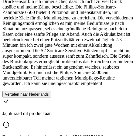
Drucksensor bin ich immer sicher, dass ich nicht zu viel Druck
ausübe und meine Zähne beschädige. Die Philips-Sonicare-
Zahnbürste 6500 bietet 3 Putzmodi und Intensitätsstufen, um
perfekte Ziele für die Mundhygiene zu erreichen. Die verschiedenen
Reinigungsmodi ermöglichen es mir, meine Bedürfnisse je nach
Situation anzupassen, sei es eine gründliche Reinigung nach dem
Essen oder eine sanfte Pflege am Abend. Auch die Akkulaufzeit ist
beeindruckend: bei einer Putzaktivität von zweimal täglich 2-3
Minuten bin ich zwei gute Wochen mit einer Akkuladung
ausgekommen. Die S2 Sonicare Sensitive Bürstenkopf ist nicht nur
super kompakt, sondern äusserst sanft zum Zahnfleisch. Die Größe
des Bürstenkopfes ermöglicht problemlos das Erreichen der hinteren
Backenzähne. Er hinterlässt ein angenehm weiches, sauberes
Mundgefühl. Für mich ist die Philips Sonicare 6500 ein
unverzichtbarer Teil meiner täglichen Mundpflege-Routine
geworden. Ich kann sie uneingeschränkt empfehlen!
Vertalen naar Nederlands
Ja, ik raad dit product aan