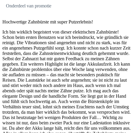
Onderdeel van promotie
Hochwertige Zahnbürste mit super Putzerlebnis!
Ich bin wirklich begeistert von dieser elektrischen Zahnbürste!
Schon beim ersten Benutzen war ich beeindruckt, wie gründlich sie
reinigt. Die Vibrationen sind angenehm und nicht zu stark, was für
ein angenehmes Putzgefühl sorgt. Ich konnte schon nach kurzer Zeit
feststellen, dass die Zahnsteinentwicklung deutlich gehemmt wurde.
Selbst der Zahnarzt hat mir guten Feedback zu meinen Zähnen
gegeben. Ein weiteres Highlight ist die lange Akkulaufzeit. Ich kann
die Zahnbürste problemlos über eine Woche lang verwenden, ohne
sie aufladen zu müssen – das macht sie besonders praktisch für
Reisen. Die Lautstärke ist auch sehr angenehm; sie ist nicht zu laut
und stört weder mich noch andere im Haus, auch wenn ich mal
abends oder spät nachts meine Zähne putze. Ich mag auch das
elegante Design und die handliche Form. Sie liegt gut in der Hand
und fühlt sich hochwertig an. Auch wenn die Bürstenköpfe im
Verhältnis teuer sind, lohnt sich meines Erachtens nach der Umstieg
trotzdem, da man hier wirklich das bekommt, was versprochen wird.
Das ist heutzutage bei wenigen Produkten der Fall… Wichtig zu
wissen ist nur, dass beim zweier Pack nur eine Ladestation inklusive
ist. Da aber der Akku lange hält, reicht dies für uns vollkommen aus.