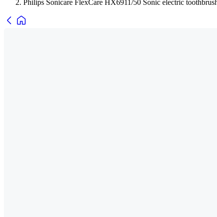
Philips Sonicare FlexCare HX6911/50 Sonic electric toothbrus