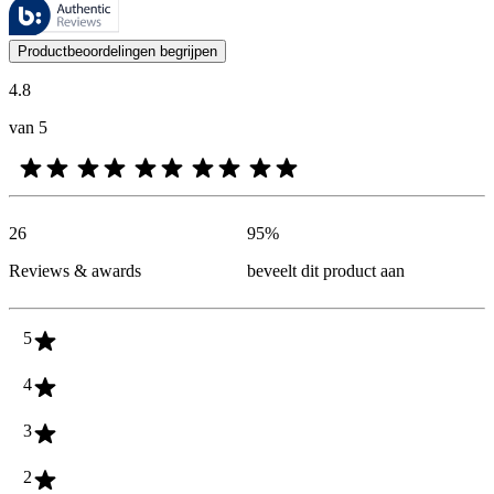
Deze beoordelingen worden beheerd door Bazaarvoice en voldoen aan h
De mening van onze klanten is nuttig voor iedereen, of het nu een re
Productbeoordelingen begrijpen
4.8
van 5
26
95
%
Reviews & awards
beveelt dit product aan
5
4
3
2