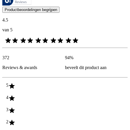
De mening van onze klanten is nuttig voor iedereen, of het nu een re
Productbeoordelingen begrijpen
4.5
van 5
372
94
%
Reviews & awards
beveelt dit product aan
5
4
3
2