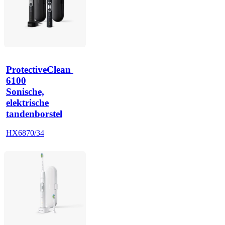
ProtectiveClean 
6100
Sonische,
elektrische
tandenborstel
HX6870/34