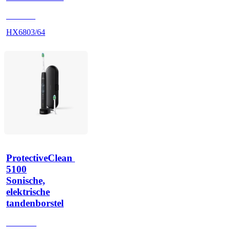
HX680P
HX6803/64
ProtectiveClean 
5100
Sonische,
elektrische
tandenborstel
HX684B