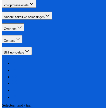
Zorgprofessionals
Andere zakelijke oplossingen
Over ons
Contact
Blijf up-to-date
Selecteer land / taal