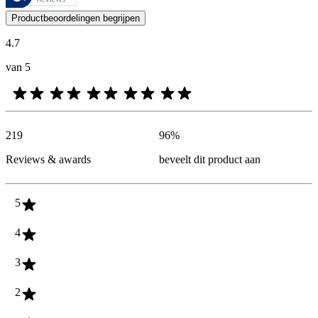
De mening van onze klanten is nuttig voor iedereen, of het nu een re
Productbeoordelingen begrijpen
4.7
van 5
219
96
%
Reviews & awards
beveelt dit product aan
5
4
3
2