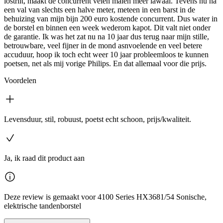
lostrilt, maakt de concurrent velen malen meer lawaai. Tevens nu na
een val van slechts een halve meter, meteen in een barst in de
behuizing van mijn bijn 200 euro kostende concurrent. Dus water in
de borstel en binnen een week wederom kapot. Dit valt niet onder
de garantie. Ik was het zat nu na 10 jaar dus terug naar mijn stille,
betrouwbare, veel fijner in de mond asnvoelende en veel betere
accuduur, hoop ik toch echt weer 10 jaar probleemloos te kunnen
poetsen, net als mij vorige Philips. En dat allemaal voor die prijs.
Voordelen
Levensduur, stil, robuust, poetst echt schoon, prijs/kwaliteit.
Ja, ik raad dit product aan
Deze review is gemaakt voor 4100 Series HX3681/54 Sonische,
elektrische tandenborstel