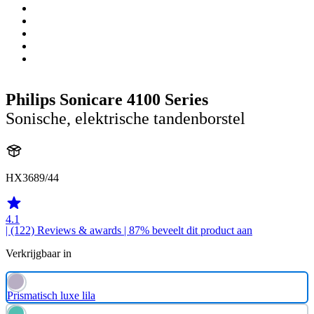
Philips Sonicare 4100 Series
Sonische, elektrische tandenborstel
HX3689/44
4.1
| (122)
Reviews & awards
| 87% beveelt dit product aan
Verkrijgbaar in
Prismatisch luxe lila