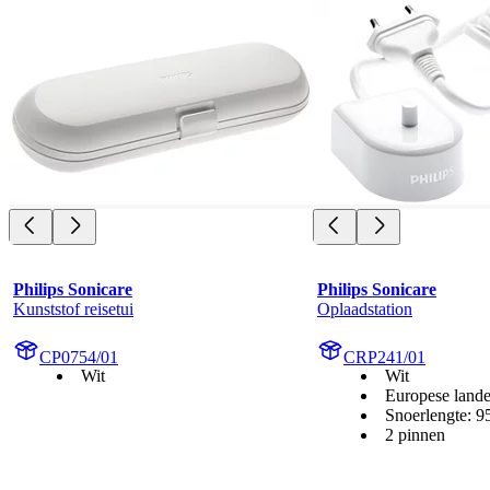
Philips Sonicare
Philips Sonicare
Kunststof reisetui
Oplaadstation
CP0754/01
CRP241/01
Wit
Wit
Europese land
Snoerlengte: 
2 pinnen