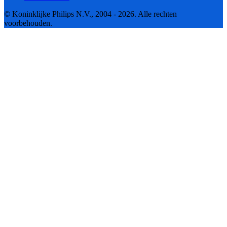
© Koninklijke Philips N.V., 2004 - 2026. Alle rechten
voorbehouden.