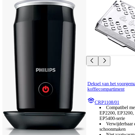
Deksel van het voorgema
koffiecompartiment
CRP1108/01
Compatibel met
EP2200, EP3200,
EP5400-serie
Verwijderbaar 
schoonmaken
Niet vaatwasm