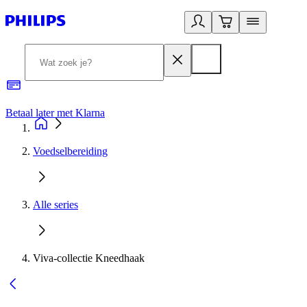
Betaal later met Klarna
R
Voedselbereiding
Alle series
Viva-collectie Kneedhaak