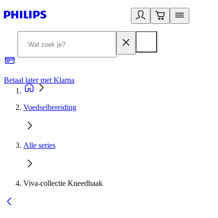
Betaal later met Klarna
R
Voedselbereiding
Alle series
Viva-collectie Kneedhaak