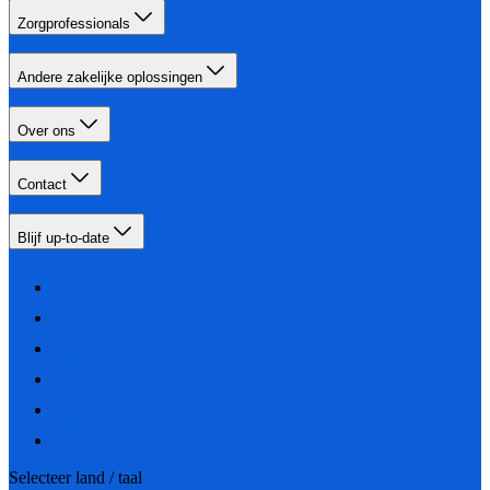
Zorgprofessionals
Andere zakelijke oplossingen
Over ons
Contact
Blijf up-to-date
Selecteer land / taal