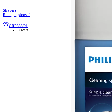
Shavers
Reinigingsborstel
CRP338/01
Zwart