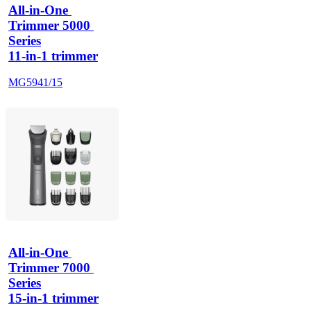
All-in-One 
Trimmer 5000 
Series
11-in-1 trimmer
MG5941/15
All-in-One 
Trimmer 7000 
Series
15-in-1 trimmer