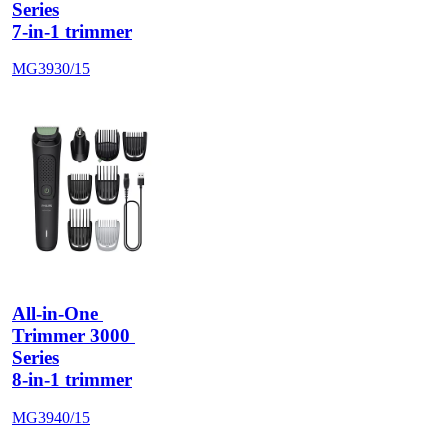
Series
7-in-1 trimmer
MG3930/15
All-in-One 
Trimmer 3000 
Series
8-in-1 trimmer
MG3940/15