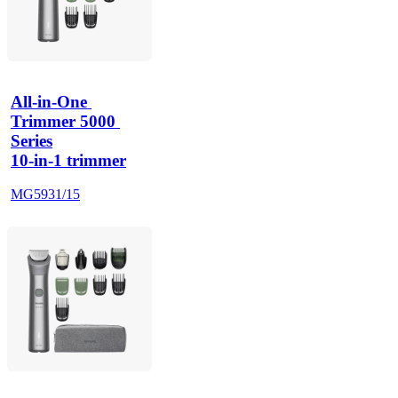
All-in-One 
Trimmer 5000 
Series
10-in-1 trimmer
MG5931/15