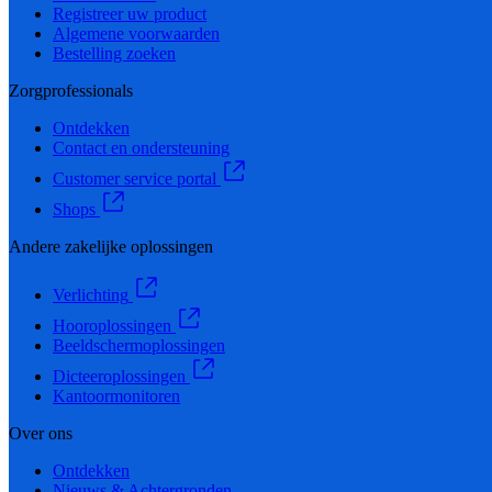
Registreer uw product
Algemene voorwaarden
Bestelling zoeken
Zorgprofessionals
Ontdekken
Contact en ondersteuning
Customer service portal
Shops
Andere zakelijke oplossingen
Verlichting
Hooroplossingen
Beeldschermoplossingen
Dicteeroplossingen
Kantoormonitoren
Over ons
Ontdekken
Nieuws & Achtergronden