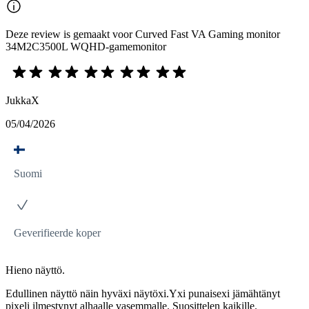
Deze review is gemaakt voor Curved Fast VA Gaming monitor
34M2C3500L WQHD-gamemonitor
JukkaX
05/04/2026
Suomi
Geverifieerde koper
Hieno näyttö.
Edullinen näyttö näin hyväxi näytöxi.Yxi punaisexi jämähtänyt
pixeli ilmestynyt alhaalle vasemmalle. Suosittelen kaikille.