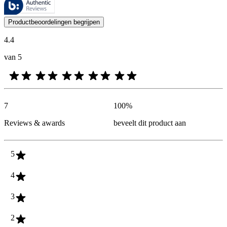
De mening van onze klanten is nuttig voor iedereen, of het nu een re
Productbeoordelingen begrijpen
4.4
van 5
7
100
%
Reviews & awards
beveelt dit product aan
5
4
3
2