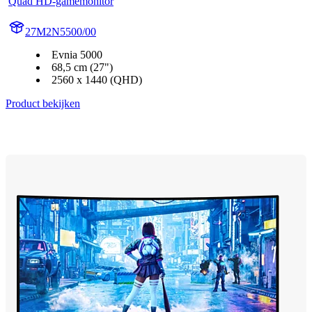
Quad HD-gamemonitor
27M2N5500/00
Evnia 5000
68,5 cm (27")
2560 x 1440 (QHD)
Product bekijken