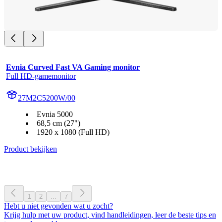
Evnia Curved Fast VA Gaming monitor
Full HD-gamemonitor
27M2C5200W/00
Evnia 5000
68,5 cm (27")
1920 x 1080 (Full HD)
Product bekijken
1
2
...
7
Hebt u niet gevonden wat u zocht?
Krijg hulp met uw product, vind handleidingen, leer de beste tips en