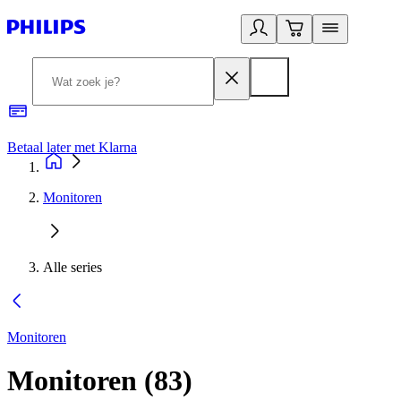
Betaal later met Klarna
R
Monitoren
Alle series
Monitoren
Monitoren
(
83
)