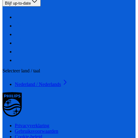
Blijf up-to-date
Selecteer land / taal
Nederland / Nederlands
Privacyverklaring
Gebruiksvoorwaarden
Cookie-beleid