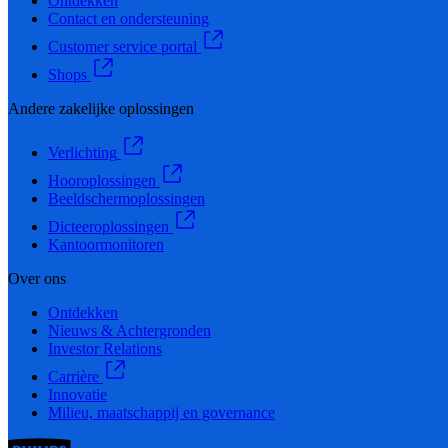
Ontdekken
Contact en ondersteuning
Customer service portal
Shops
Andere zakelijke oplossingen
Verlichting
Hooroplossingen
Beeldschermoplossingen
Dicteeroplossingen
Kantoormonitoren
Over ons
Ontdekken
Nieuws & Achtergronden
Investor Relations
Carrière
Innovatie
Milieu, maatschappij en governance