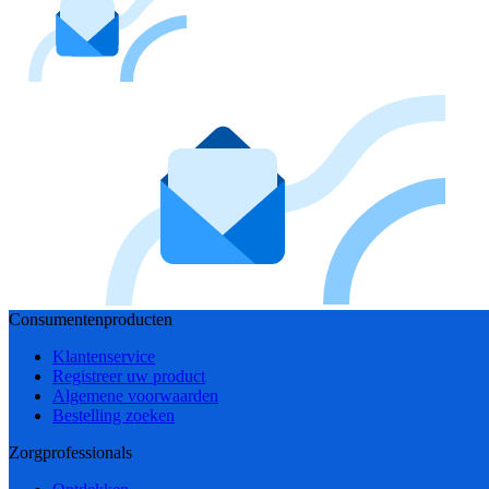
Consumentenproducten
Klantenservice
Registreer uw product
Algemene voorwaarden
Bestelling zoeken
Zorgprofessionals