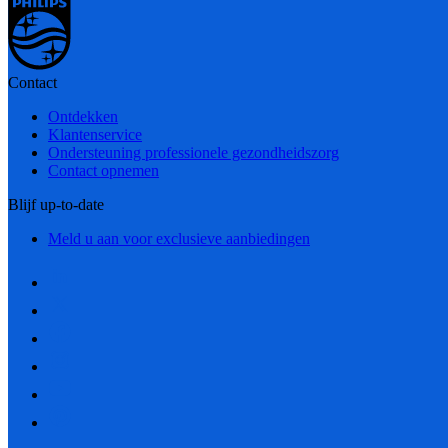
Contact
Ontdekken
Klantenservice
Ondersteuning professionele gezondheidszorg
Contact opnemen
Blijf up-to-date
Meld u aan voor exclusieve aanbiedingen