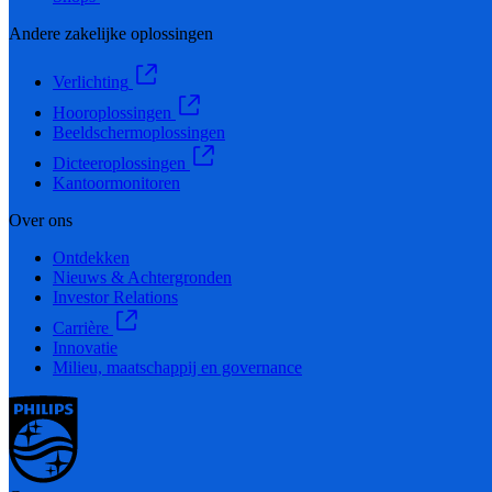
Andere zakelijke oplossingen
Verlichting
Hooroplossingen
Beeldschermoplossingen
Dicteeroplossingen
Kantoormonitoren
Over ons
Ontdekken
Nieuws & Achtergronden
Investor Relations
Carrière
Innovatie
Milieu, maatschappij en governance