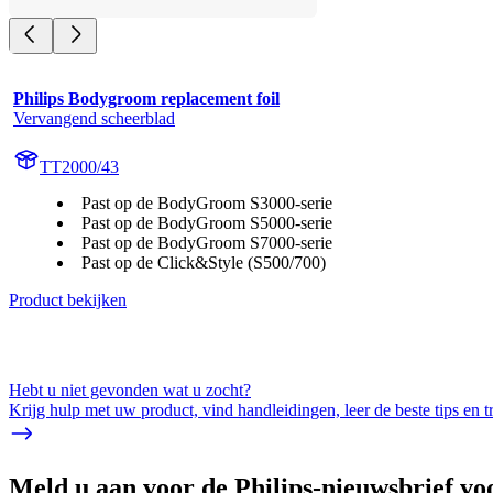
Philips Bodygroom replacement foil
Vervangend scheerblad
TT2000/43
Past op de BodyGroom S3000-serie
Past op de BodyGroom S5000-serie
Past op de BodyGroom S7000-serie
Past op de Click&Style (S500/700)
Product bekijken
Hebt u niet gevonden wat u zocht?
Krijg hulp met uw product, vind handleidingen, leer de beste tips en 
Meld u aan voor de Philips-nieuwsbrief vo