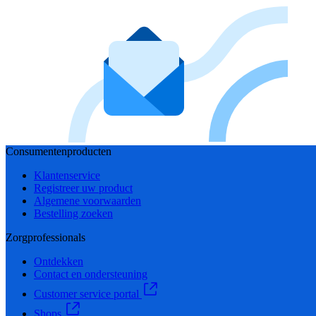
Consumentenproducten
Klantenservice
Registreer uw product
Algemene voorwaarden
Bestelling zoeken
Zorgprofessionals
Ontdekken
Contact en ondersteuning
Customer service portal
Shops