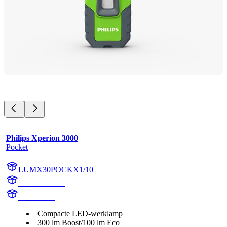
Philips Xperion 3000
Pocket
LUMX30POCKX1/10
X30POCKX1
X30POCK
Compacte LED-werklamp
300 lm Boost/100 lm Eco