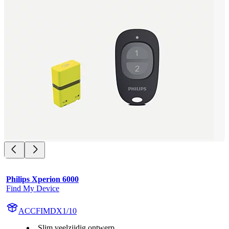
Philips Xperion 6000
Find My Device
ACCFIMDX1/10
Slim veelzijdig ontwerp