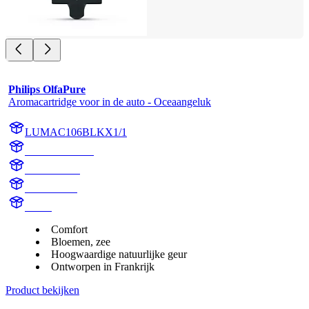
Philips OlfaPure
Aromacartridge voor in de auto - Oceaangeluk
LUMAC106BLKX1/1
AC106BLKX1
AC106BLK
Ocean Bliss
aroma
Comfort
Bloemen, zee
Hoogwaardige natuurlijke geur
Ontworpen in Frankrijk
Product bekijken