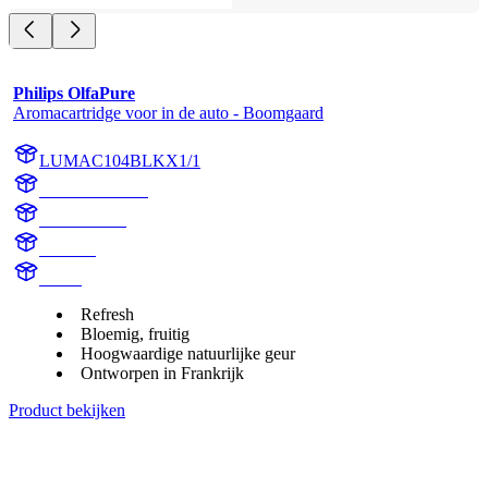
Philips OlfaPure
Aromacartridge voor in de auto - Boomgaard
LUMAC104BLKX1/1
AC104BLKX1
AC104BLK
Orchard
aroma
Refresh
Bloemig, fruitig
Hoogwaardige natuurlijke geur
Ontworpen in Frankrijk
Product bekijken