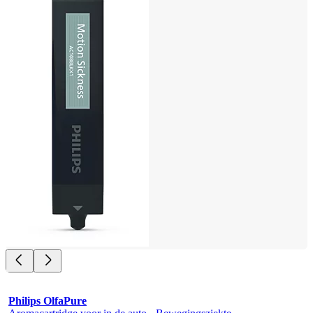
Philips OlfaPure