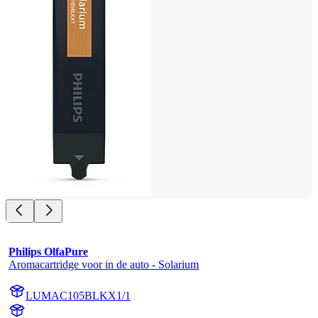
Philips OlfaPure
Aromacartridge voor in de auto - Solarium
LUMAC105BLKX1/1
AC105BLKX1