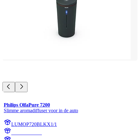
Philips OlfaPure 7200
Slimme aromadiffuser voor in de auto
LUMOP720BLKX1/1
OP720BLKX1