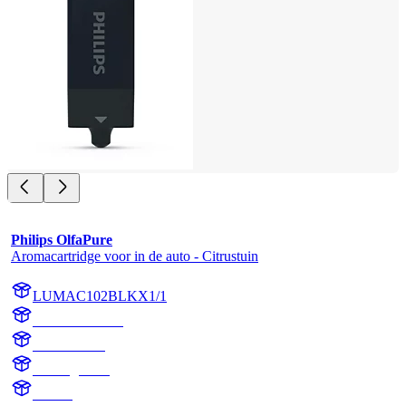
Philips OlfaPure
Aromacartridge voor in de auto - Citrustuin
LUMAC102BLKX1/1
AC102BLKX1
AC102BLK
Citrus garden
Aroma