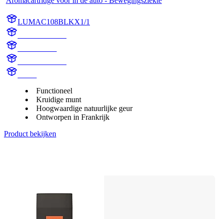
Aromacartridge voor in de auto - Bewegingsziekte
LUMAC108BLKX1/1
AC108BLKX1
AC108BLK
motion sickness
aroma
Functioneel
Kruidige munt
Hoogwaardige natuurlijke geur
Ontworpen in Frankrijk
Product bekijken