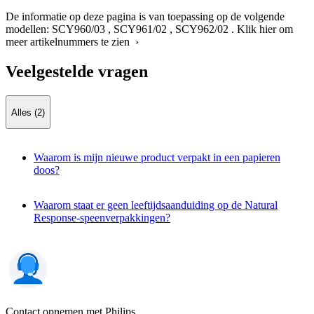
De informatie op deze pagina is van toepassing op de volgende
modellen:
SCY960/03
,
SCY961/02
,
SCY962/02
.
Klik hier om
meer artikelnummers te zien ›
Veelgestelde vragen
Alles (2)
Waarom is mijn nieuwe product verpakt in een papieren
doos?
Waarom staat er geen leeftijdsaanduiding op de Natural
Response-speenverpakkingen?
Contact opnemen met Philips