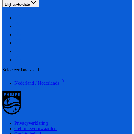
Blijf up-to-date
Selecteer land / taal
Nederland / Nederlands
Privacyverklaring
Gebruiksvoorwaarden
Cookie-beleid