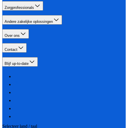
Zorgprofessionals
Andere zakelijke oplossingen
Over ons
Contact
Blijf up-to-date
Selecteer land / taal