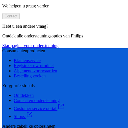
We helpen u graag verder.
Contact
Hebt u een andere vraag?
Ontdek alle ondersteuningsopties van Philips
Startpagina voor ondersteuning
Consumentenproducten
Klantenservice
Registreer uw product
Algemene voorwaarden
Bestelling zoeken
Zorgprofessionals
Ontdekken
Contact en ondersteuning
Customer service portal
Shops
Andere zakelijke oplossingen