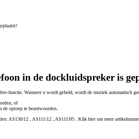
eplaatst?
foon in de dockluidspreker is ge
ree-functie. Wanneer u wordt gebeld, wordt de muziek automatisch ge
orden, of
m de oproep te beantwoorden.
len:
AS130/12
,
AS111/12
,
AS111/05
.
Klik hier om meer artikelnumme