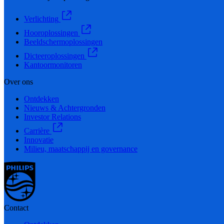
Verlichting
Hooroplossingen
Beeldschermoplossingen
Dicteeroplossingen
Kantoormonitoren
Over ons
Ontdekken
Nieuws & Achtergronden
Investor Relations
Carrière
Innovatie
Milieu, maatschappij en governance
Contact