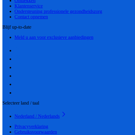
Ontdekken
Klantenservice
Ondersteuning professionele gezondheidszorg
Contact opnemen
Blijf up-to-date
Meld u aan voor exclusieve aanbiedingen
Selecteer land / taal
Nederland / Nederlands
Privacyverklaring
Gebruiksvoorwaarden